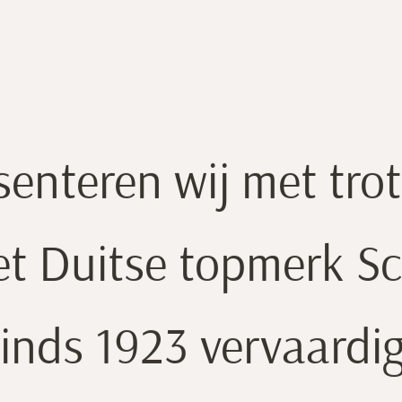
CONTACT
ACHTRU
senteren wij met tro
het Duitse topmerk 