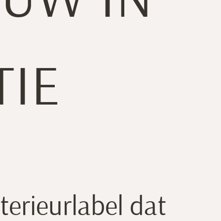
EUW IN
TIE