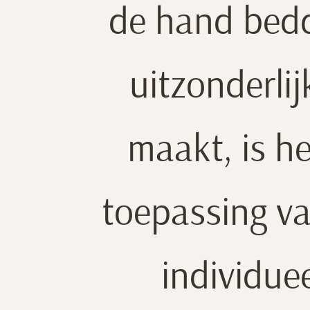
showroom. Al s
de hand bedd
uitzonderli
maakt, is h
toepassing v