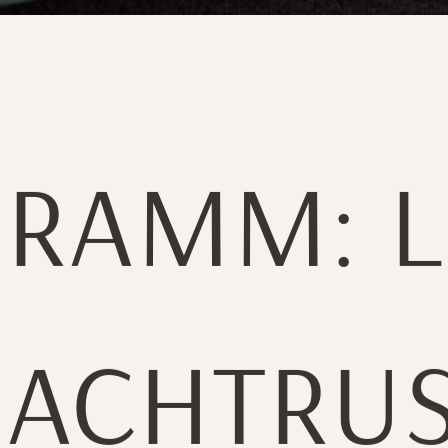
BLOG
MARITIEM
RAMM: 