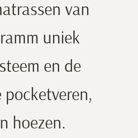
igt Schramm met
matrassen van
chramm uniek
ysteem en de
 pocketveren,