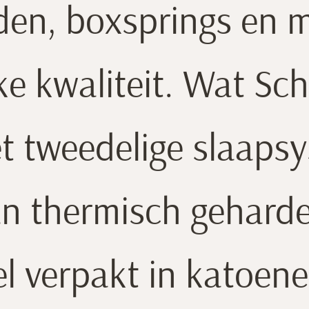
inds 1923 vervaard
en, boxsprings en 
jke kwaliteit. Wat S
et tweedelige slaaps
an thermisch geharde