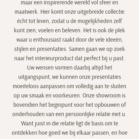
maar een inspirerende wereld vol sfeer en
HOME
maatwerk. Hier komt onze uitgebreide collectie
écht tot leven, zodat u de mogelijkheden zelf
OVER ONS
kunt zien, voelen en beleven. Het is ook de plek
waar u enthousiast raakt door de vele ideeën,
ONTWERPSTUDIO
stijlen en presentaties. Samen gaan we op zoek
naar het interieurproduct dat perfect bij u past.
Uw wensen vormen daarbij altijd het
SHOWROOM
uitgangspunt, we kunnen onze presentaties
moeiteloos aanpassen om volledig aan te sluiten
COLLECTIE
op uw smaak en voorkeuren. Onze showroom is
bovendien het beginpunt voor het opbouwen of
BLOG
onderhouden van een persoonlijke relatie met u.
Want juist in die relatie ligt de basis om te
MARITIEM
ontdekken hoe goed we bij elkaar passen, en hoe